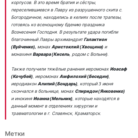
корпусов. В это время братия и сёстры,
переселившиевся в Лавру из разрушенного скита с.
Богородичное, находились в келиях после трапезы,
готовясь ко всенощному бдению праздника
Вознесения Господня. В результате удара погибли
благочинный Лавры архимандрит
Галактион
(Вуйченко),
монах
Аристоклий (Хвощина)
и
монахиня
Варвара (Кисель
, родом с Волыни).
Также получили тяжёлые ранения иеромонах
Иоасаф
(Кочубей)
, иеромонах
Амфилохий (Беседин)
,
иеродиакон
Алипий (Бондарь)
, который 3 июня
скончался в больнице, монах
Спиридон (Янковенко)
и инокиня
Иоанна (Мельник)
, которые находятся в
данный момент в отделениях хирургии и
травматологии в г. Славянск, Краматорск.
Метки