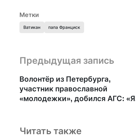
Метки
Ватикан
папа Франциск
Предыдущая запись и следующая запись
Предыдущая запись
Волонтёр из Петербурга,
участник православной
«молодежки», добился АГС: «Я
не убиваю, я помогаю»
Читать также