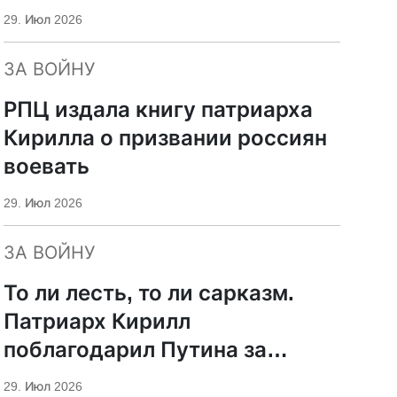
29. Июл 2026
ЗА ВОЙНУ
РПЦ издала книгу патриарха
Кирилла о призвании россиян
воевать
29. Июл 2026
ЗА ВОЙНУ
То ли лесть, то ли сарказм.
Патриарх Кирилл
поблагодарил Путина за
защиту суверенитета и
29. Июл 2026