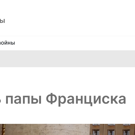
ны
войны
ь папы Франциска