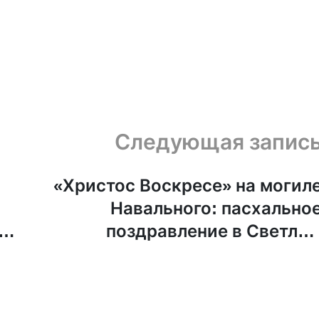
Следующая запис
«Христос Воскресе» на могил
Навального: пасхально
поздравление в Светлы
Понедельни