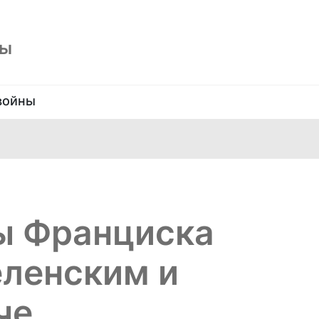
ны
войны
ы Франциска
еленским и
че