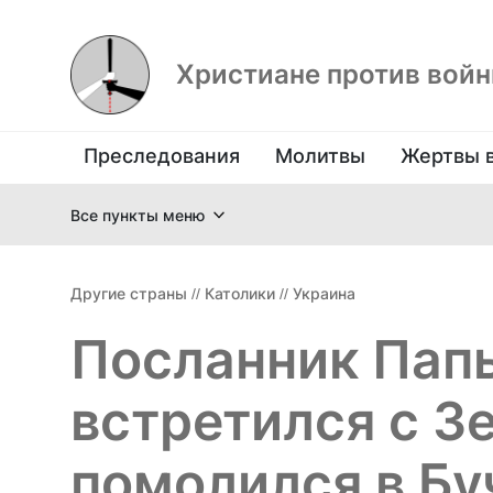
Христиане против вой
Преследования
Молитвы
Жертвы 
Все пункты меню
Другие страны
//
Католики
//
Украина
Посланник Пап
встретился с З
помолился в Бу