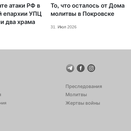
те атаки РФ в
То, что осталось от Дома
й епархии УПЦ
молитвы в Покровске
и два храма
31. Июл 2026
Преследования
я
Молитвы
Жертвы войны
ния