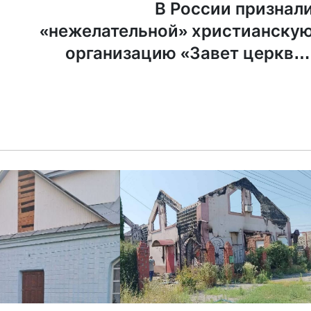
В России признал
«нежелательной» христианску
организацию «Завет церкве
TCCN