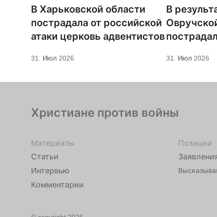
В Харьковской области
В результа
пострадала от российской
Овручско
атаки церковь адвентистов
пострадал
31. Июл 2026
31. Июл 2026
Христиане против войны
Материалы
Позиции
Статьи
Заявлени
Интервью
Высказыва
Комментарии
© copyright 2026