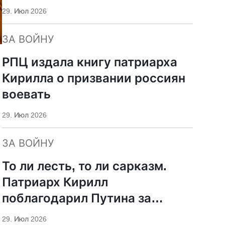
29. Июл 2026
ЗА ВОЙНУ
РПЦ издала книгу патриарха
Кирилла о призвании россиян
воевать
29. Июл 2026
ЗА ВОЙНУ
То ли лесть, то ли сарказм.
Патриарх Кирилл
поблагодарил Путина за
защиту суверенитета и
29. Июл 2026