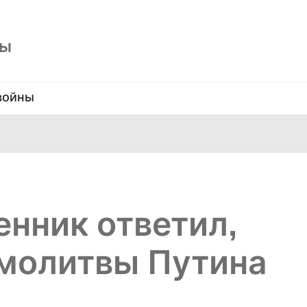
ны
войны
нник ответил,
 молитвы Путина