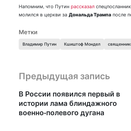
Напомним, что Путин
рассказал
спецпосланни
молился в церкви за
Дональда Трампа
после п
Метки
Владимир Путин
Кшиштоф Мондел
священник
Предыдущая запись и следующая запись
Предыдущая запись
В России появился первый в
истории лама блиндажного
военно-полевого дугана