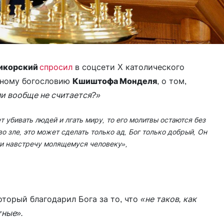
Сикорский
спросил
в соцсети X католического
ьному богословию
Кшиштофа Монделя
, о том,
ли вообще не считается?»
ет убивать людей и лгать миру, то его молитвы остаются без
о зле, это может сделать только ад, Бог только добрый, Он
ти навстречу молящемуся человеку»,
оторый благодарил Бога за то, что
«не таков, как
тные».