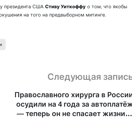
ку президента США
Стиву Уиткоффу
о том, что якобы
окушения на того на предвыборном митинге.
и
Следующая запис
Православного хирурга в Росси
осудили на 4 года за автоплатё
— теперь он не спасает жизни, 
сидит в СИЗ