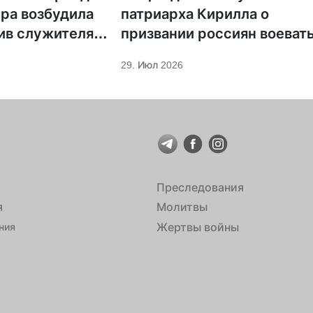
ра возбудила
патриарха Кирилла о
ив служителя
призвании россиян воеват
29. Июл 2026
Преследования
я
Молитвы
Жертвы войны
ния