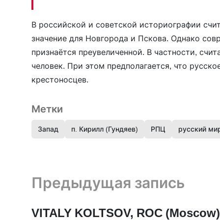
В российской и советской историографии счит
значение для Новгорода и Пскова. Однако со
признаётся преувеличенной. В частности, счита
человек. При этом предполагается, что русск
крестоносцев.
Метки
Запад
п. Кирилл (Гундяев)
РПЦ
русский ми
Предыдущая запись и следующая запись
Предыдущая запись
VITALY KOLTSOV, ROC (Moscow)