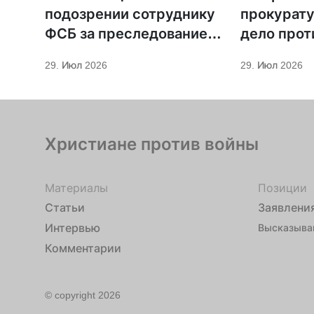
подозрении сотруднику
прокурату
ФСБ за преследование
дело прот
священников ПЦУ
МСЦ ЕХБ
29. Июл 2026
29. Июл 2026
Христиане против войны
Материалы
Позиции
Статьи
Заявлени
Интервью
Высказыва
Комментарии
© copyright 2026