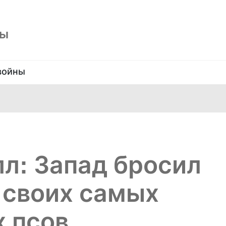
ны
войны
л: Запад бросил
 своих самых
 псов