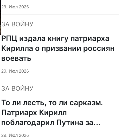
29. Июл 2026
ЗА ВОЙНУ
РПЦ издала книгу патриарха
Кирилла о призвании россиян
воевать
29. Июл 2026
ЗА ВОЙНУ
То ли лесть, то ли сарказм.
Патриарх Кирилл
поблагодарил Путина за
защиту суверенитета и
29. Июл 2026