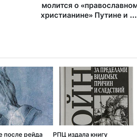
молится о «православно
христианине» Путине и «
воинстве нашем
е после рейда
РПЦ издала книгу