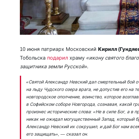
10 июня патриарх Московский
Кирилл (Гундяе
Тобольска
подарил
храму
«икону святого благ
защитника земли Русской».
«Святой Александр Невский дал смертельный бой о
на льду Чудского озера врага, не допустив его на 
новгородское ополчение, воинство, которое возгла
в Софийском соборе Новгорода, сознавая, какой гро
произнес исторические слова: «Не в силе Бог, а в 
никак не ожидал могущественный Запад, который б
Александр Невский их сокрушил, и дай Бог нам все
его защищать»,
— сказал он.