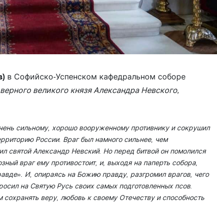
в)
в Софийско-Успенском кафедральном соборе
оверного великого князя Александра Невского,
чень сильному, хорошо вооруженному противнику и сокрушил
территорию России. Враг был намного сильнее, чем
вил святой Александр Невский. Но перед битвой он помолился
зный враг ему противостоит, и, выходя на паперть собора,
правде». И, опираясь на Божию правду, разгромил врагов, чего
росил на Святую Русь своих самых подготовленных псов.
м сохранять веру, любовь к своему Отечеству и способность