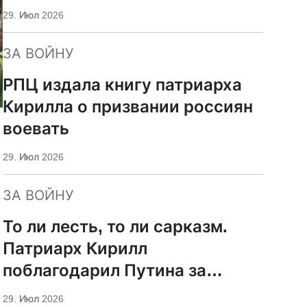
29. Июл 2026
ЗА ВОЙНУ
РПЦ издала книгу патриарха
Кирилла о призвании россиян
воевать
29. Июл 2026
ЗА ВОЙНУ
То ли лесть, то ли сарказм.
Патриарх Кирилл
поблагодарил Путина за
защиту суверенитета и
29. Июл 2026