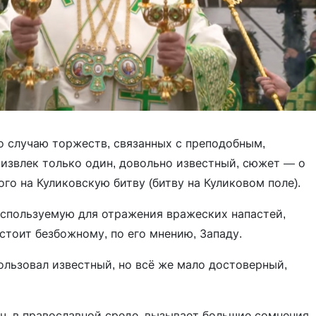
о случаю торжеств, связанных с преподобным,
 извлек только один, довольно известный, сюжет — о
о на Куликовскую битву (битву на Куликовом поле).
 используемую для отражения вражеских напастей,
стоит безбожному, по его мнению, Западу.
ользовал известный, но всё же мало достоверный,
. ч. в православной среде, вызывает большие сомнения.