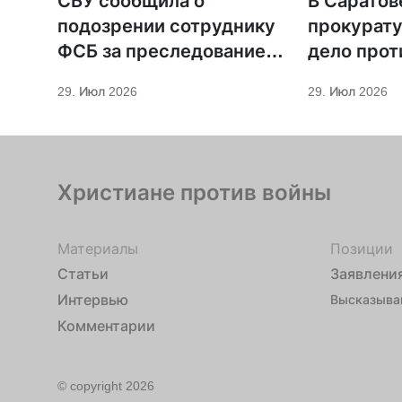
СБУ сообщила о
В Саратов
подозрении сотруднику
прокурату
ФСБ за преследование
дело прот
священников ПЦУ
МСЦ ЕХБ
29. Июл 2026
29. Июл 2026
Христиане против войны
Материалы
Позиции
Статьи
Заявлени
Интервью
Высказыва
Комментарии
© copyright 2026