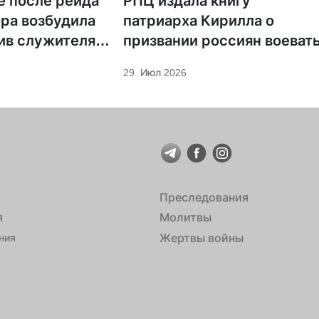
е после рейда
РПЦ издала книгу
ра возбудила
патриарха Кирилла о
ив служителя
призвании россиян воеват
29. Июл 2026
Преследования
я
Молитвы
Жертвы войны
ния