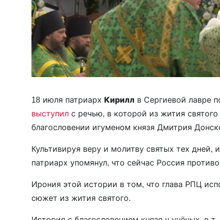
18 июля патриарх
Кирилл
в Сергиевой лавре п
выступил
с речью, в которой из жития святого
благословении игуменом князя Дмитрия Донског
Культивируя веру и молитву святых тех дней,
патриарх упомянул, что сейчас Россия противо
Ирония этой истории в том, что глава РПЦ исп
сюжет из жития святого.
История с благословением князя у учёных, в т