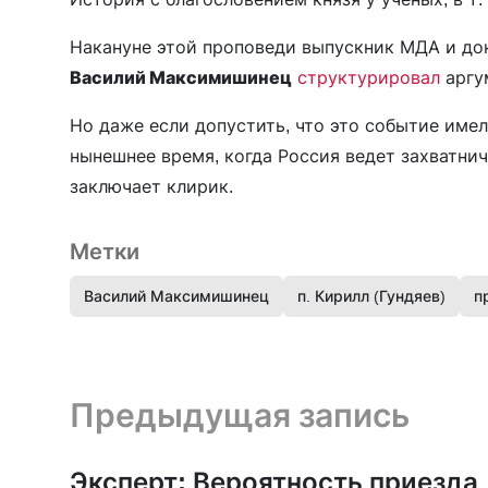
Накануне этой проповеди выпускник МДА и док
Василий Максимишинец
структурировал
аргу
Но даже если допустить, что это событие име
нынешнее время, когда Россия ведет захватни
заключает клирик.
Метки
Василий Максимишинец
п. Кирилл (Гундяев)
п
Предыдущая запись и следующая запись
Предыдущая запись
Эксперт: Вероятность приезда