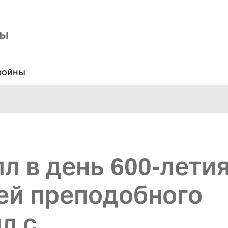
ны
войны
л в день 600-лети
ей преподобного
л с