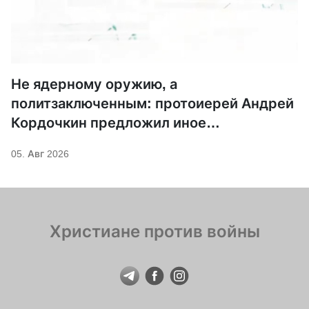
Не ядерному оружию, а
политзаключенным: протоиерей Андрей
Кордочкин предложил иное
покровительство для Серафима
05. Авг 2026
Саровского
Христиане против войны