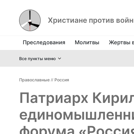
Христиане против вой
Преследования
Молитвы
Жертвы 
Все пункты меню
Православные
//
Россия
Патриарх Кирил
единомышленни
форума «Росси