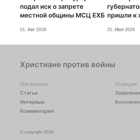
подал иск о запрете
губернато
местной общины МСЦ ЕХБ
пришли к
телеканал
01. Авг 2026
31. Июл 2026
Христиане против войны
Материалы
Позиции
Статьи
Заявлени
Интервью
Высказыва
Комментарии
© copyright 2026