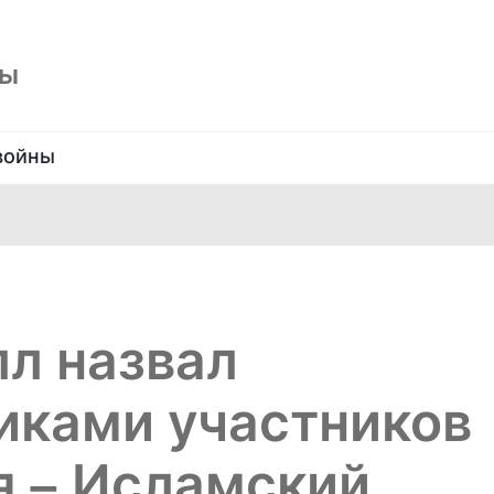
ны
войны
л назвал
ками участников
я – Исламский