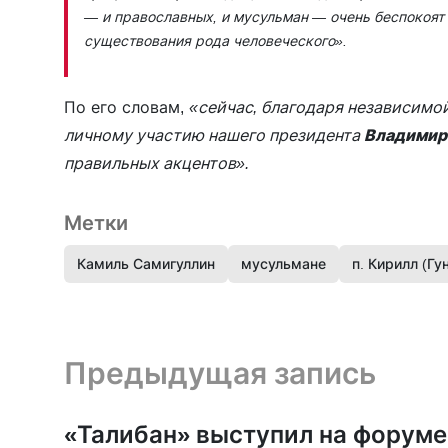
— и православных, и мусульман — очень беспокоят
существования рода человеческого»
.
По его словам,
«сейчас, благодаря независимой
личному участию нашего президента
Владимир
правильных акцентов».
Метки
Камиль Самигуллин
мусульмане
п. Кирилл (Гу
Предыдущая запись и следующая запись
Предыдущая запись
«Талибан» выступил на форуме