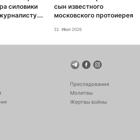
ра силовики
сын известного
 журналисту
московского протоиерея
а «Царьград»
31. Июл 2026
Преследования
я
Молитвы
Жертвы войны
ния