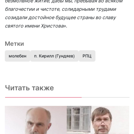
безмолвное житие, дабы мы, пребывая во всяком
благочестии и чистоте, солидарными трудами
созидали достойное будущее страны во славу
святого имени Христова».
Метки
молебен
п. Кирилл (Гундяев)
РПЦ
Читать также