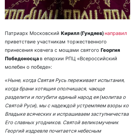
Патриарх Московский
Кирилл (Гундяев)
направил
приветствие участникам торжественного
принесения ковчега с мощами святого
Георгия
Победоносца
в епархии РПЦ «Всероссийский
молебен о победе»:
«Ныне, когда Святая Русь переживает испытания,
когда брани хотящия ополчишася, чающе
разделити и погубити единый народ ея (молитва о
Святой Руси), мы с надеждой устремляем взоры ко
Владыке всяческих и испрашиваем заступничества
Его славных угодников. Святой великомученик
Георгий издревле почитается небесным