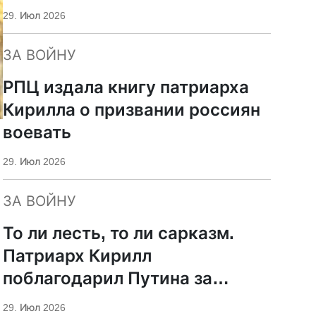
29. Июл 2026
ЗА ВОЙНУ
РПЦ издала книгу патриарха
Кирилла о призвании россиян
воевать
29. Июл 2026
ЗА ВОЙНУ
То ли лесть, то ли сарказм.
Патриарх Кирилл
поблагодарил Путина за
защиту суверенитета и
29. Июл 2026