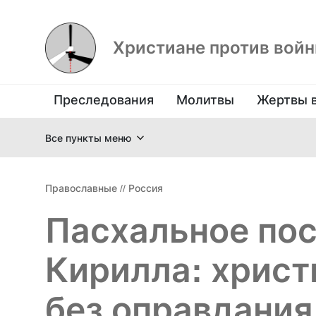
Христиане против вой
Преследования
Молитвы
Жертвы 
Все пункты меню
Православные
//
Россия
Пасхальное по
Кирилла: хрис
без оправдания