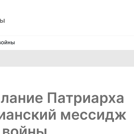
ны
войны
слание Патриарха
тианский мессидж
 войны