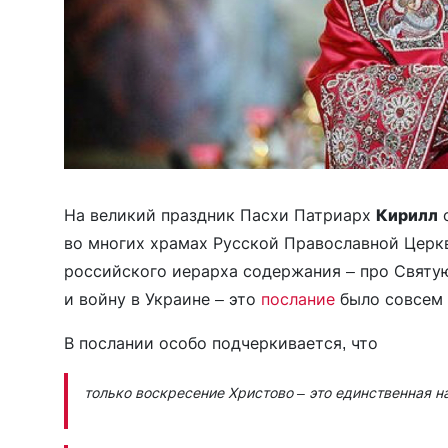
На великий праздник Пасхи Патриарх
Кирилл
о
во многих храмах Русской Православной Церкв
российского иерарха содержания – про Святую
и войну в Украине – это
послание
было совсем 
В послании особо подчеркивается, что
только воскресение Христово – это единственная н