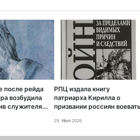
е после рейда
РПЦ издала книгу
ра возбудила
патриарха Кирилла о
ив служителя
призвании россиян воеват
29. Июл 2026