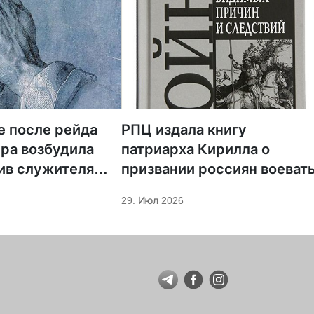
е после рейда
РПЦ издала книгу
ра возбудила
патриарха Кирилла о
ив служителя
призвании россиян воеват
29. Июл 2026