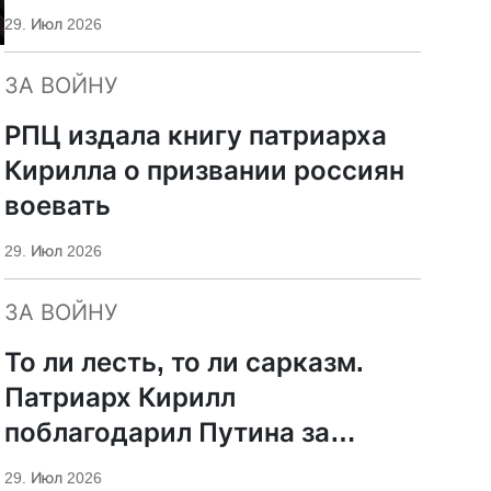
29. Июл 2026
ЗА ВОЙНУ
РПЦ издала книгу патриарха
Кирилла о призвании россиян
воевать
29. Июл 2026
ЗА ВОЙНУ
То ли лесть, то ли сарказм.
Патриарх Кирилл
поблагодарил Путина за
защиту суверенитета и
29. Июл 2026