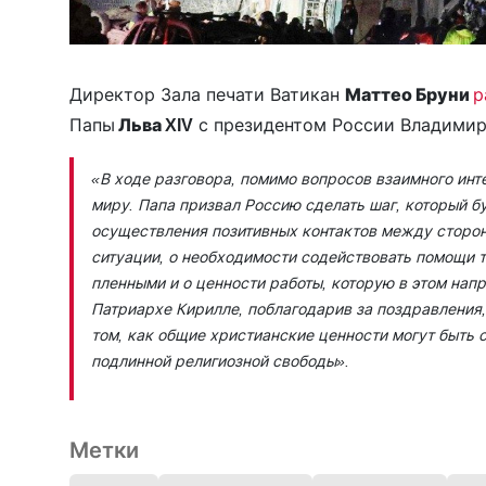
Директор Зала печати Ватикан
Маттео Бруни
р
Папы
Льва XIV
с президентом России Владими
«В ходе разговора, помимо вопросов взаимного инт
миру. Папа призвал Россию сделать шаг, который б
осуществления позитивных контактов между сторон
ситуации, о необходимости содействовать помощи т
пленными и о ценности работы, которую в этом нап
Патриархе Кирилле, поблагодарив за поздравления, 
том, как общие христианские ценности могут быть 
подлинной религиозной свободы».
Метки