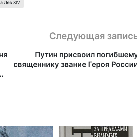
а Лев XIV
Следующая запис
ня
Путин присвоил погибшем
священнику звание Героя Росси
ли