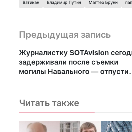
Ватикан
Владимир Путин
Маттео Бруни
пап
Предыдущая запись и следующая запись
Предыдущая запись
Журналистку SOTAvision сегод
задерживали после съемки
могилы Навального — отпусти
под обязательство о явке
Читать также