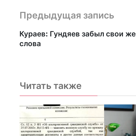
Предыдущая запись и следующая запись
Предыдущая запись
Кураев: Гундяев забыл свои же
слова
Читать также