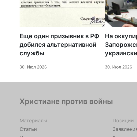
Еще один призывник в РФ
На оккупи
добился альтернативной
Запорожс
службы
украинск
передать
30. Июл 2026
30. Июл 2026
Христиане против войны
Материалы
Позиции
Статьи
Заявлени