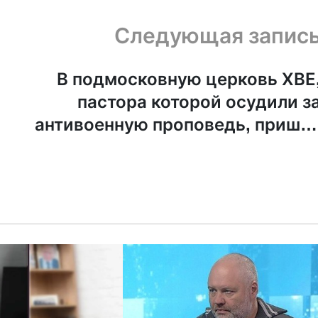
Следующая запис
В подмосковную церковь ХВЕ
пастора которой осудили з
антивоенную проповедь, пришл
с «масштабной проверкой