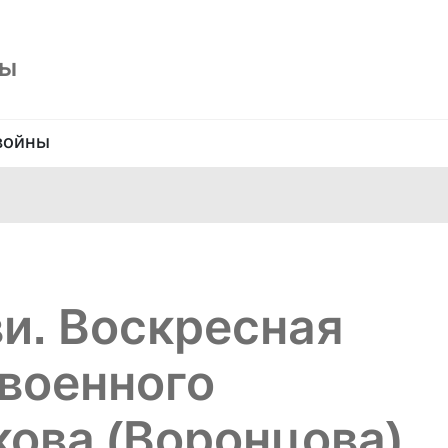
ны
войны
и. Воскресная
военного
кова (Воронцова)