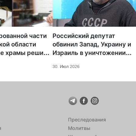
рованной части
Российский депутат
кой области
обвинил Запад, Украину и
ие храмы решили
Израиль в уничтожении
 РПЦ
православия
30. Июл 2026
Преследования
я
Молитвы