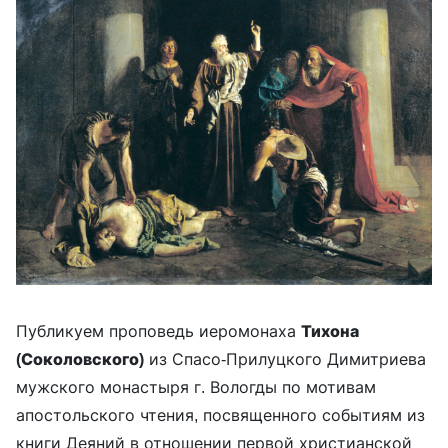
Публикуем проповедь иеромонаха
Тихона
(Соколовского)
из Спасо-Прилуцкого Димитриева
мужского монастыря г. Вологды по мотивам
апостольского чтения, посвященного событиям из
книги Деяний в отношении первой христианской