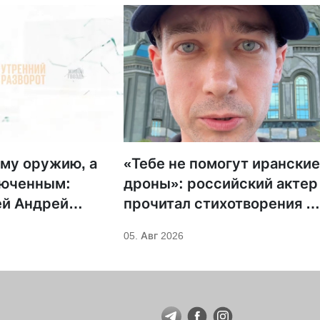
му оружию, а
«Тебе не помогут ирански
люченным:
дроны»: российский актер
ей Андрей
прочитал стихотворения н
н предложил
фоне храмов РПЦ
05. Авг 2026
овительство для
 Саровского