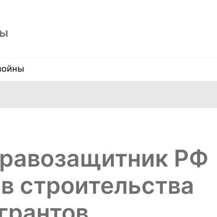
ны
войны
равозащитник РФ
в строительства
грантов