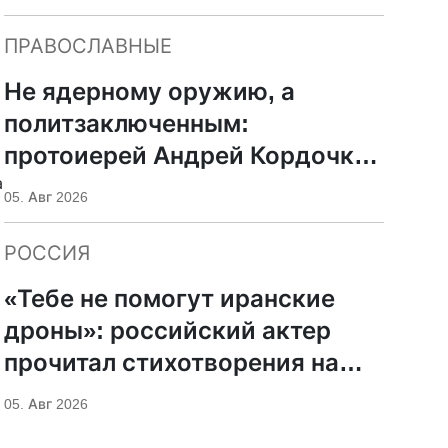
ПРАВОСЛАВНЫЕ
Не ядерному оружию, а
политзаключенным:
протоиерей Андрей Кордочкин
а
предложил иное
05. Авг 2026
покровительство для
Серафима Саровского
РОССИЯ
«Тебе не помогут иранские
дроны»: российский актер
прочитал стихотворения на
фоне храмов РПЦ
05. Авг 2026