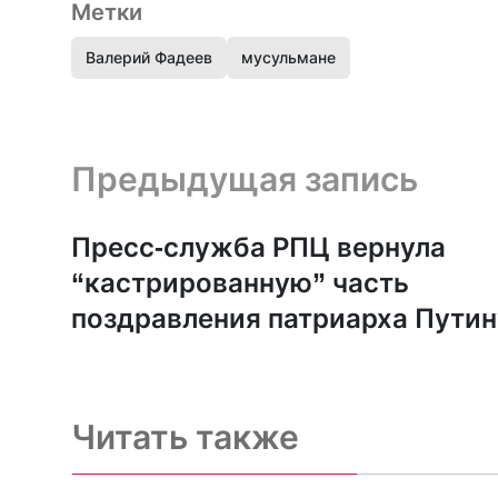
Метки
Валерий Фадеев
мусульмане
Предыдущая запись и следующая запись
Предыдущая запись
Пресс-служба РПЦ вернула
“кастрированную” часть
поздравления патриарха Путин
Читать также