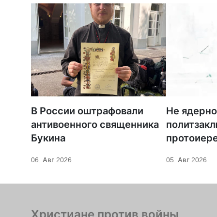
В России оштрафовали
Не ядерно
антивоенного священника
политзак
Букина
протоиер
Кордочки
06. Авг 2026
05. Авг 2026
иное покр
Серафима
Христиане против войны