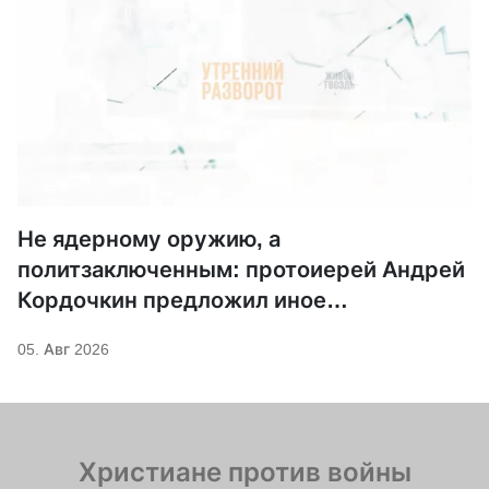
Не ядерному оружию, а
политзаключенным: протоиерей Андрей
Кордочкин предложил иное
покровительство для Серафима
05. Авг 2026
Саровского
Христиане против войны