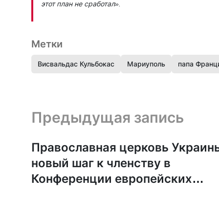
этот план не сработал».
Метки
Висвальдас Кульбокас
Мариуполь
папа Франц
Предыдущая запись и следующая запись
Предыдущая запись
Православная церковь Украин
новый шаг к членству в
Конференции европейских
церквей