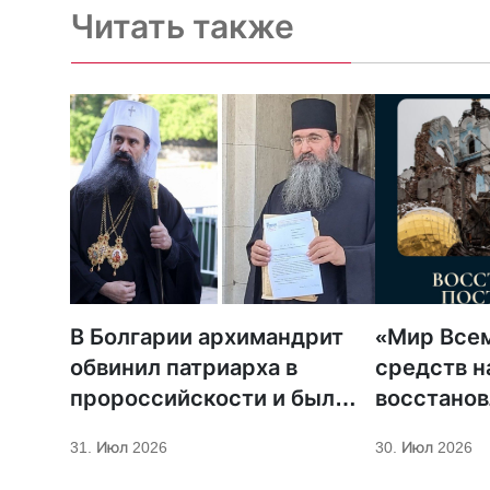
Читать также
В Болгарии архимандрит
«Мир Всем
обвинил патриарха в
средств н
пророссийскости и был
восстано
отстранен
поврежде
31. Июл 2026
30. Июл 2026
молитвенн