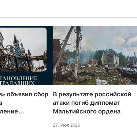
» объявил сбор
В результате российской
а
атаки погиб дипломат
вление
Мальтийского ордена
нных храмов и
27. Июл 2026
ых домов в