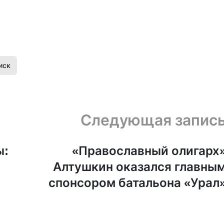
иск
Следующая запис
ы:
«Православный олигарх
Алтушкин оказался главны
спонсором батальона «Урал