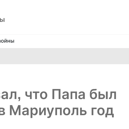
ны
войны
ал, что Папа был
 в Мариуполь год