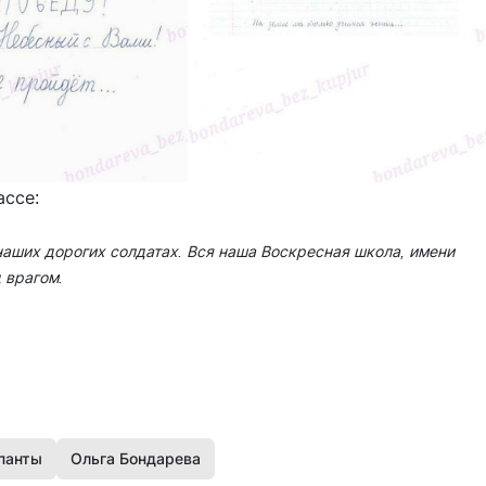
лассе:
аших дорогих солд­атах. Вся наша Воскр­есная школа, имени
 врагом.
панты
Ольга Бондарева