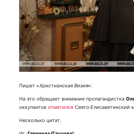
Пишет «
Христианская Визия
«:
На это обращает внимание пропагандистка
Ол
оккупантов
отметился
Свято-Елисаветинский 
Несколько цитат.
Иг.
Гавриила (Глухова)
: