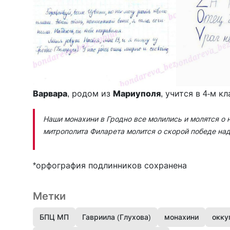
Варвара
, родом из
Мариуполя
, учится в 4-м к
Наши монахини в Гродно все молились и молятся о н
митрополита Филарета молится о скорой поб­еде над
*орфография подлинни­ков сохранена
Метки
БПЦ МП
Гавриила (Глухова)
монахини
окку