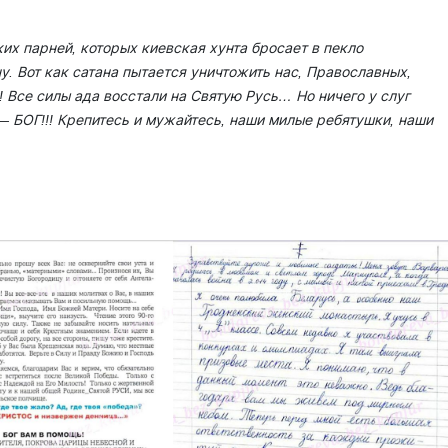
их парней, которых киевская хунта бросает в пекло
. Вот как сатана пытается уничтож­ить нас, Православны­х,
 Все силы ада восстали на Свят­ую Русь… Но ничего у слуг
 БОГ­!!! Крепитесь и мужа­йтесь, наши милые ре­бятушки, наши