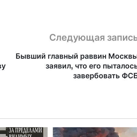
Следующая запис
Бывший главный раввин Москв
ву
заявил, что его пыталос
завербовать ФС