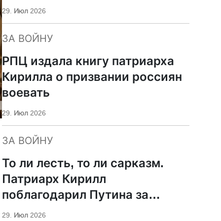
29. Июл 2026
ЗА ВОЙНУ
РПЦ издала книгу патриарха
Кирилла о призвании россиян
воевать
29. Июл 2026
ЗА ВОЙНУ
То ли лесть, то ли сарказм.
Патриарх Кирилл
поблагодарил Путина за
защиту суверенитета и
29. Июл 2026