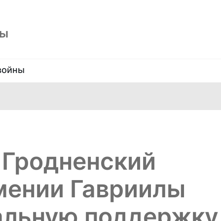
ны
войны
 Гродненский
мении Гавриилы
альную поддержку