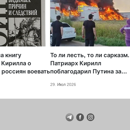
а книгу
То ли лесть, то ли сарказм.
 Кирилла о
Патриарх Кирилл
 россиян воевать
поблагодарил Путина за
защиту суверенитета и
29. Июл 2026
экономическое развитие