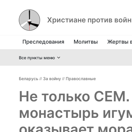
Христиане против вой
Преследования
Молитвы
Жертвы 
Все пункты меню
Беларусь
//
За войну
//
Православные
Не только СЕМ.
монастырь игу
оказывает мор