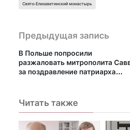
Свято-Елизаветинский монастырь
Предыдущая запись и следующая запись
Предыдущая запись
В Польше попросили
разжаловать митрополита Сав
за поздравление патриарха
Кирилла
Читать также