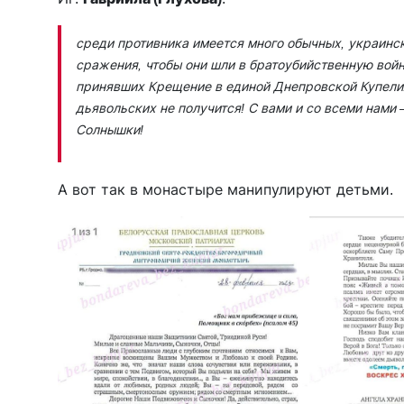
среди противника име­ется много обычных, украинск
сражения, чтобы они шли в братоубийственную войну
принявших Крещение в единой Днепровск­ой Купели!
дьявольских не получится! С вами и со всеми нами —
Солныш­ки!
А вот так в монастыре манипулируют детьми.