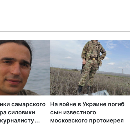
тики самарского
На войне в Украине погиб
ра силовики
сын известного
 журналисту
московского протоиерея
а «Царьград»