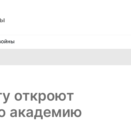
ны
войны
гу откроют
ю академию