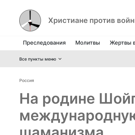
Христиане против вой
Преследования
Молитвы
Жертвы 
Все пункты меню
Россия
На родине Шой
международну
шаманизма