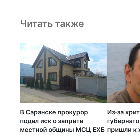
Читать также
В Саранске прокурор
Из-за кри
подал иск о запрете
губернато
местной общины МСЦ ЕХБ
пришли к
телеканал