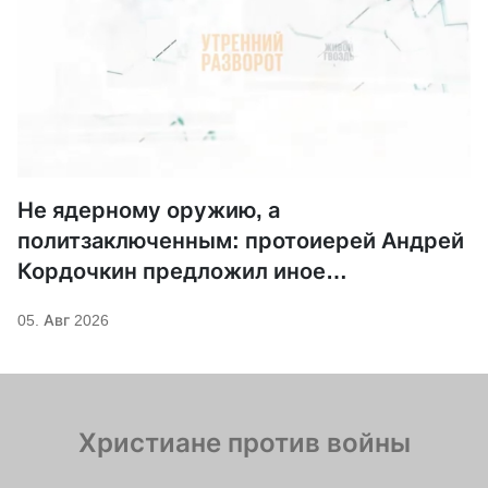
Не ядерному оружию, а
политзаключенным: протоиерей Андрей
Кордочкин предложил иное
покровительство для Серафима
05. Авг 2026
Саровского
Христиане против войны