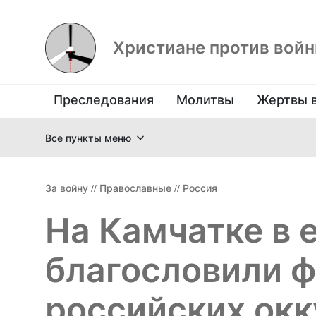
Христиане против вой
Преследования
Молитвы
Жертвы 
Все пункты меню
За войну
//
Православные
//
Россия
На Камчатке в 
благословили 
российских окк