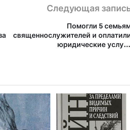
Следующая запис
Помогли 5 семья
за
священнослужителей и оплатил
юридические услуг
подопечным — как «Мир всем
помогал в ма