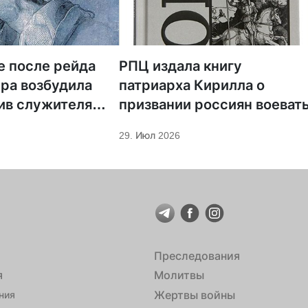
е после рейда
РПЦ издала книгу
ра возбудила
патриарха Кирилла о
ив служителя
призвании россиян воеват
29. Июл 2026
Преследования
я
Молитвы
Жертвы войны
ния