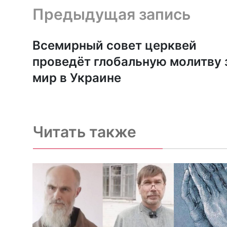
Предыдущая запись и следующая запись
Предыдущая запись
Всемирный совет церквей
проведёт глобальную молитву 
мир в Украине
Читать также