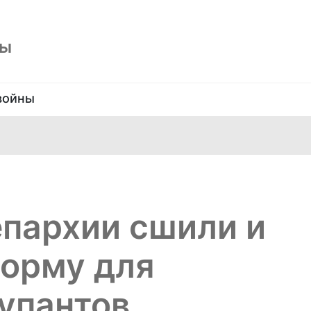
ны
войны
епархии сшили и
форму для
упантов