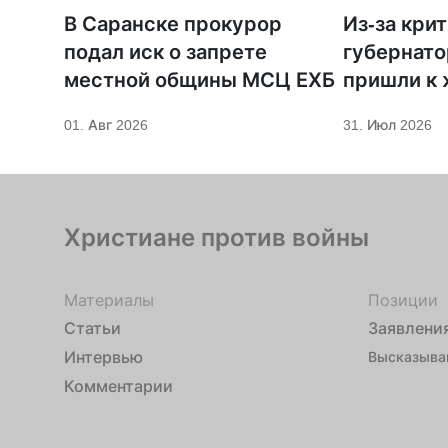
В Саранске прокурор
Из-за кри
подал иск о запрете
губернато
местной общины МСЦ ЕХБ
пришли к
телеканал
01. Авг 2026
31. Июл 2026
Христиане против войны
Материалы
Позиции
Статьи
Заявлени
Интервью
Высказыва
Комментарии