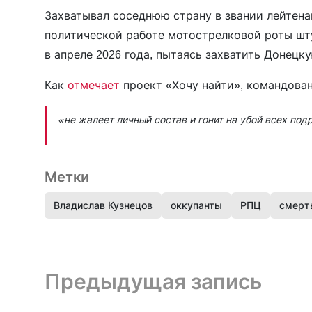
Захватывал соседнюю страну в звании лейтена
политической работе мотострелковой роты шту
в апреле 2026 года, пытаясь захватить Донецк
Как
отмечает
проект «Хочу найти», командова
«не жалеет личный состав и гонит на убой всех под
Метки
Владислав Кузнецов
оккупанты
РПЦ
смерт
Предыдущая запись и следующая запись
Предыдущая запись