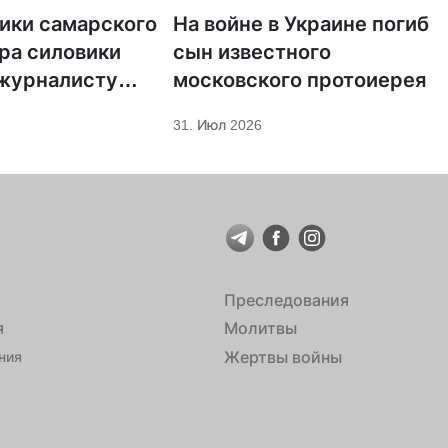
тики самарского
На войне в Украине погиб
ра силовики
сын известного
 журналисту
московского протоиерея
а «Царьград»
31. Июл 2026
Преследования
я
Молитвы
Жертвы войны
ния