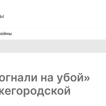
ны
войны
огнали на убой»
жегородской