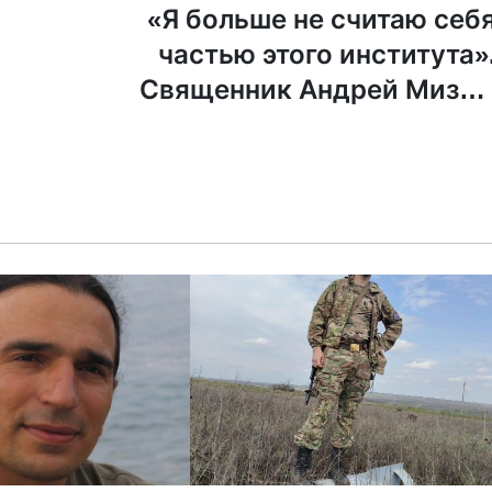
«Я больше не считаю себ
частью этого института»
Священник Андрей Мизю
вернул медаль РП