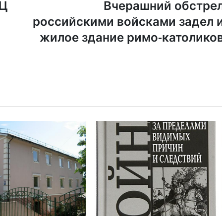
ПЦ
Вчерашний обстре
российскими войсками задел 
жилое здание римо-католико