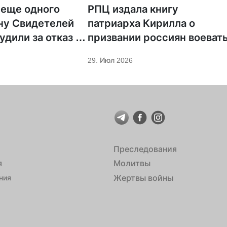
 еще одного
РПЦ издала книгу
ну Свидетелей
патриарха Кирилла о
удили за отказ от
призвании россиян воеват
ции
29. Июл 2026
Преследования
я
Молитвы
Жертвы войны
ния