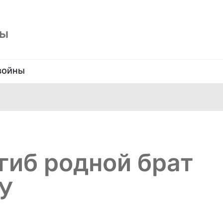
ны
войны
гиб родной брат
У