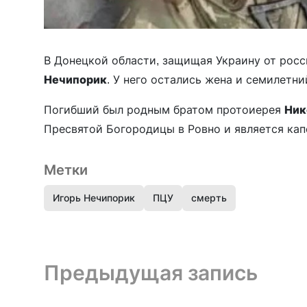
В Донецкой области, защищая Украину от росс
Нечипорик
. У него остались жена и семилетн
Погибший был родным братом протоиерея
Ник
Пресвятой Богородицы в Ровно и является капе
Метки
Игорь Нечипорик
ПЦУ
смерть
Предыдущая запись и следующая запись
Предыдущая запись