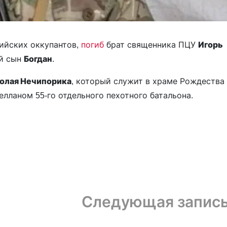
ийских оккупантов,
погиб
брат священника ПЦУ
Игорь
ий сын
Богдан
.
олая Нечипорика
, который служит в храме Рождества
лланом 55-го отдельного пехотного батальона.
Следующая запис