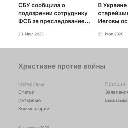
СБУ сообщила о
В Украине
подозрении сотруднику
старейши
ФСБ за преследование
Иеговы ос
священников ПЦУ
мобилиза
29. Июл 2026
29. Июл 2026
Христиане против войны
Материалы
Позиции
Статьи
Заявлени
Интервью
Высказыва
Комментарии
© copyright 2026