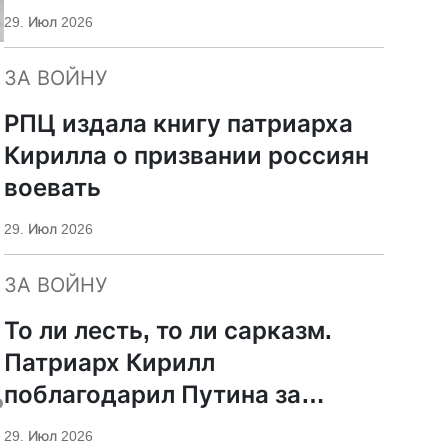
29. Июл 2026
ЗА ВОЙНУ
РПЦ издала книгу патриарха
Кирилла о призвании россиян
воевать
29. Июл 2026
ЗА ВОЙНУ
То ли лесть, то ли сарказм.
Патриарх Кирилл
поблагодарил Путина за
ь
защиту суверенитета и
29. Июл 2026