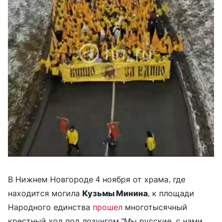
В Нижнем Новгороде 4 ноября от храма, где
находится могила
Кузьмы Минина
, к площади
Народного единства
прошел
многотысячный
крестный ход под лозунгом “Мы русские, с нами