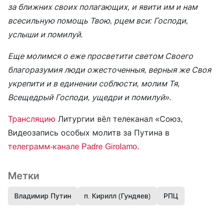
за ближних своих полагающих, и явити им и нам
всесильную помощь Твою, рцем вси: Господи,
услыши и помилуй.
Еще молимся о еже просветити светом Своего
благоразумия люди ожесточенныя, верныя же Своя
укрепити и в единении соблюсти, молим Тя,
Всещедрый Господи, ущедри и помилуй».
Трансляцию
Литургии вёл телеканал «Союз,
Видеозапись особых молитв за Путина в
телеграмм-канале Padrе Girolamo.
Метки
Владимир Путин
п. Кирилл (Гундяев)
РПЦ