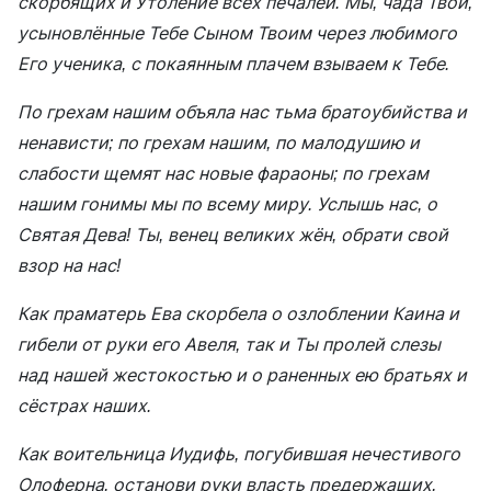
скорбящих и Утоление всех печалей. Мы, чада Твои,
усыновлённые Тебе Сыном Твоим через любимого
Его ученика, с покаянным плачем взываем к Тебе.
По грехам нашим объяла нас тьма братоубийства и
ненависти; по грехам нашим, по малодушию и
слабости щемят нас новые фараоны; по грехам
нашим гонимы мы по всему миру. Услышь нас, о
Святая Дева! Ты, венец великих жён, обрати свой
взор на нас!
Как праматерь Ева скорбела о озлоблении Каина и
гибели от руки его Авеля, так и Ты пролей слезы
над нашей жестокостью и о раненных ею братьях и
сёстрах наших.
Как воительница Иудифь, погубившая нечестивого
Олоферна, останови руки власть предержащих,