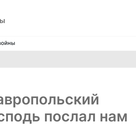
ны
войны
авропольский
сподь послал нам