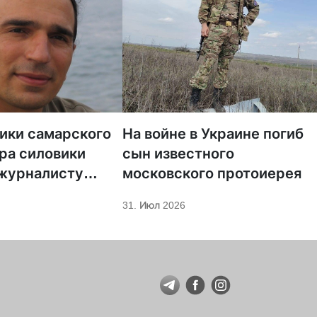
тики самарского
На войне в Украине погиб
ра силовики
сын известного
 журналисту
московского протоиерея
а «Царьград»
31. Июл 2026