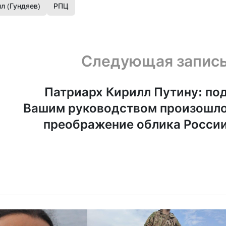
лл (Гундяев)
РПЦ
Следующая запис
Патриарх Кирилл Путину: по
Вашим руководством произошл
преображение облика Росси