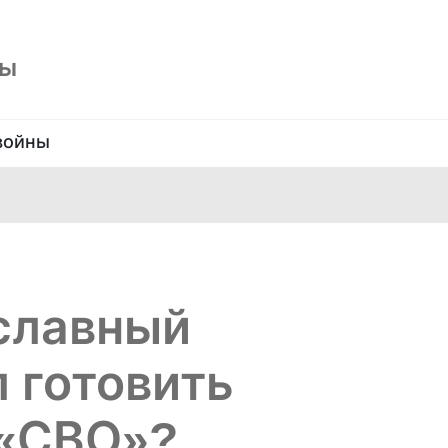
ны
войны
славный
 готовить
 «СВО»?