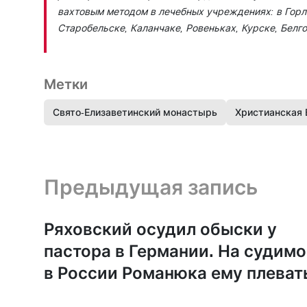
вахтовым методом в лечебных учреждениях: в Горл
Старобельске, Каланчаке, Ровеньках, Курске, Белг
Метки
Свято-Елизаветинский монастырь
Христианская 
Предыдущая запись и следующая запись
Предыдущая запись
Ряховский осудил обыски у
пастора в Германии. На судимо
в России Романюка ему плеват