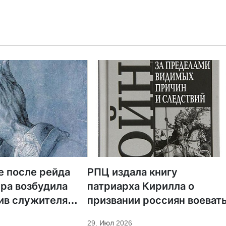
е после рейда
РПЦ издала книгу
ра возбудила
патриарха Кирилла о
ив служителя
призвании россиян воеват
29. Июл 2026