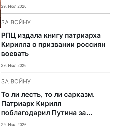
29. Июл 2026
ЗА ВОЙНУ
РПЦ издала книгу патриарха
Кирилла о призвании россиян
воевать
29. Июл 2026
ЗА ВОЙНУ
То ли лесть, то ли сарказм.
Патриарх Кирилл
поблагодарил Путина за
защиту суверенитета и
29. Июл 2026