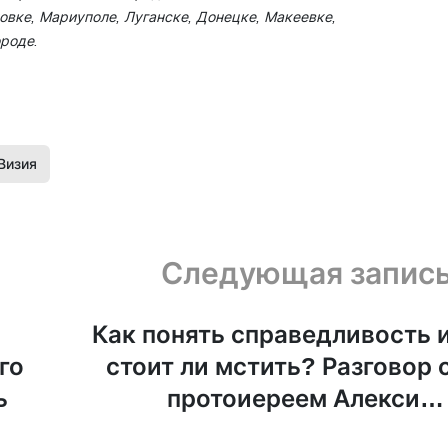
овке, Мариуполе, Луганске, Донецке, Макеевке,
ороде.
Визия
Следующая запис
Как понять справедливость 
го
стоит ли мстить? Разговор 
ь
протоиереем Алексие
Умински