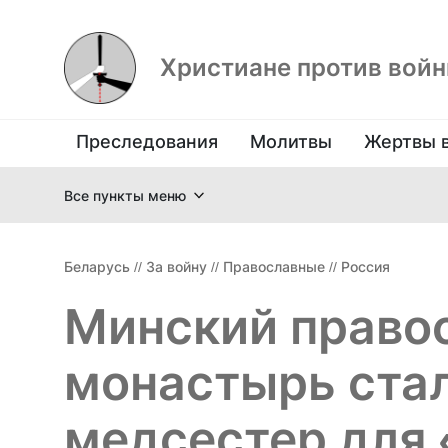
Христиане против вой
Преследования
Молитвы
Жертвы 
Все пункты меню
Беларусь
//
За войну
//
Православные
//
Россия
Минский право
монастырь стал
медсестер для