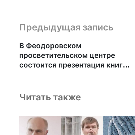
Предыдущая запись и следующая запись
Предыдущая запись
В Феодоровском
просветительском центре
состоится презентация книг
Бонхёффера
Читать также