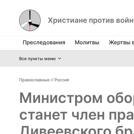
Христиане против вой
Преследования
Молитвы
Жертвы 
Все пункты меню
Православные
//
Россия
Министром обо
станет член пр
Дивеевского бр