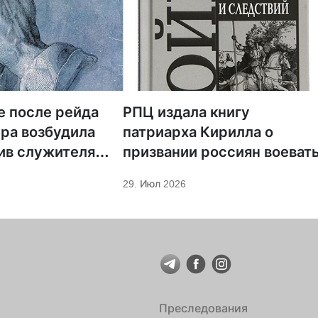
е после рейда
РПЦ издала книгу
ра возбудила
патриарха Кирилла о
ив служителя
призвании россиян воеват
29. Июл 2026
Преследования