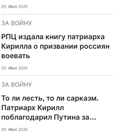
29. Июл 2026
ЗА ВОЙНУ
РПЦ издала книгу патриарха
Кирилла о призвании россиян
воевать
29. Июл 2026
ЗА ВОЙНУ
То ли лесть, то ли сарказм.
Патриарх Кирилл
поблагодарил Путина за
защиту суверенитета и
29. Июл 2026