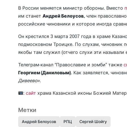
В России меняется министр обороны. Вместо
им станет
Андрей Белоусов,
член православног
российские чиновники и которое иногда сравни
Он крестился 3 марта 2007 года в храме Казан
подмосковном Троицке. По слухам, чиновник 
якобы там служил (отчего слухи эти называли 
Телеграм-канал “Православие и зомби” также
с
Георгием (Даниловым)
. Как заявляется, чинов
Дивеево».
:
сайт
храма Казанской иконы Божией Матер
Метки
Андрей Белоусов
РПЦ
Сергей Шойгу