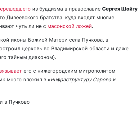
перешедшего
из буддизма в православие
Сергея Шойгу
о Дивеевского братства, куда входят многие
вают чуть ли не с
масонской ложей
.
ской иконы Божией Матери села Пучкова, в
построил церковь во Владимирской области и даже
его тайным диаконом).
вязывает
его с нижегородским митрополитом
ник много вложил в
«инфраструктуру Сарова и
и в Пучково