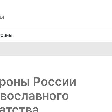
ны
войны
роны России
авославного
атства