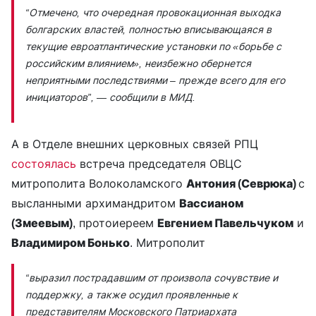
“Отмечено, что очередная провокационная выходка
болгарских властей, полностью вписывающаяся в
текущие евроатлантические установки по «борьбе с
российским влиянием», неизбежно обернется
неприятными последствиями – прежде всего для его
инициаторов”,
— сообщили в МИД.
А в Отделе внешних церковных связей РПЦ
состоялась
встреча председателя ОВЦС
митрополита Волоколамского
Антония (Севрюка)
с
высланными архимандритом
Вассианом
(Змеевым)
, протоиереем
Евгением Павельчуком
и
Владимиром Бонько
. Митрополит
“выразил пострадавшим от произвола сочувствие и
поддержку, а также осудил проявленные к
представителям Московского Патриархата