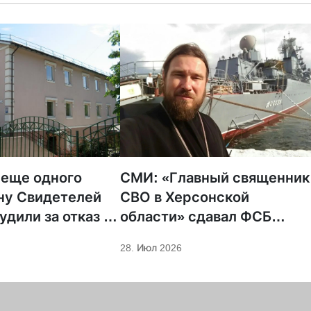
 еще одного
СМИ: «Главный священник
ну Свидетелей
СВО в Херсонской
удили за отказ от
области» сдавал ФСБ
ции
проукраинских
28. Июл 2026
священников