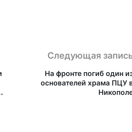
Следующая запис
и
На фронте погиб один и
основателей храма ПЦУ 
ю
Никопол