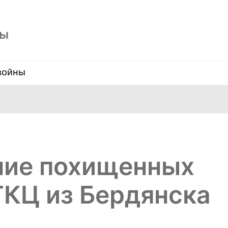
ны
войны
ие похищенных
ГКЦ из Бердянска