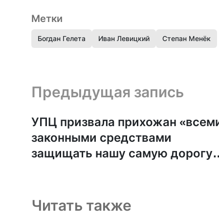
Метки
Богдан Гелета
Иван Левицкий
Степан Менёк
Предыдущая запись и следующая запись
Предыдущая запись
УПЦ призвала прихожан «всем
законными средствами
защищать нашу самую дорогу
святыню»
Читать также