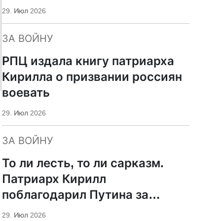
29. Июл 2026
ЗА ВОЙНУ
РПЦ издала книгу патриарха
Кирилла о призвании россиян
воевать
29. Июл 2026
ЗА ВОЙНУ
То ли лесть, то ли сарказм.
Патриарх Кирилл
поблагодарил Путина за
защиту суверенитета и
29. Июл 2026