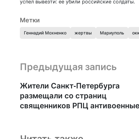
успел вывезти: ее убили российские солдаты.
Метки
Геннадий Мохненко
жертвы
Мариуполь
ок
Предыдущая запись и следующая запись
Предыдущая запись
Жители Санкт-Петербурга
размещали со страниц
священников РПЦ антивоенны
публикации
Читать также