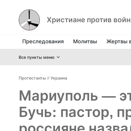
Христиане против вой
Преследования
Молитвы
Жертвы 
Все пункты меню
Протестанты
//
Украина
Мариуполь — эт
Бучь: пастор, п
россияне назва