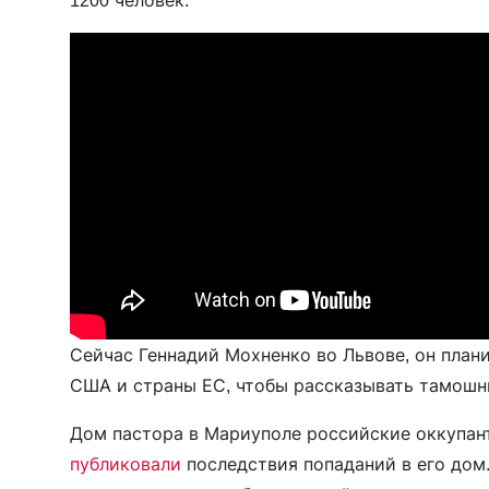
Сейчас Геннадий Мохненко во Львове, он план
США и страны ЕС, чтобы рассказывать тамошни
Дом пастора в Мариуполе российские оккупан
публиковали
последствия попаданий в его дом.