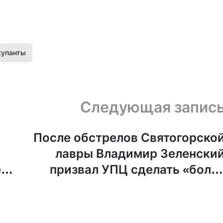
купанты
Следующая запис
После обстрелов Святогорско
лавры Владимир Зеленски
е
призвал УПЦ сделать «боле
решительные выводы