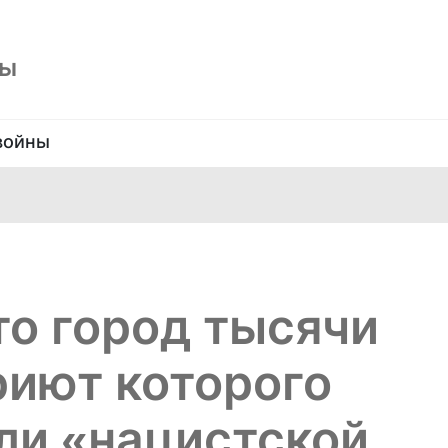
ны
войны
о город тысячи
риют которого
ли «нацистской