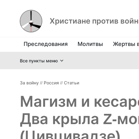
Христиане против вой
Преследования
Молитвы
Жертвы 
Все пункты меню
За войну
//
Россия
//
Статьи
Магизм и кесар
Два крыла Z-мо
(Цивцивадзе)