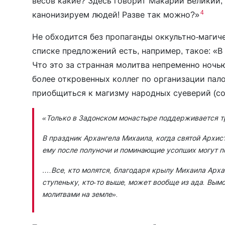
весов какие? Здесь говорит Макарий Великий
4
канонизируем людей! Разве так можно?»
Не обходится без пропаганды оккультно-магич
списке предложений есть, например, такое: «В
Что это за странная молитва непременно ночью
более откровенных коллег по организации пало
приобщиться к магизму народных суеверий (со
«Только в Задонском монастыре поддерживается 
В праздник Архангела Михаила, когда святой Арх
ему после полуночи и поминающие усопших могут 
….Все, кто молятся, благодаря крылу Михаила Архан
ступеньку, кто-то выше, может вообще из ада. Вым
молитвами на земле».