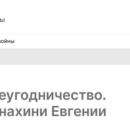
ны
войны
еугодничество.
нахини Евгении