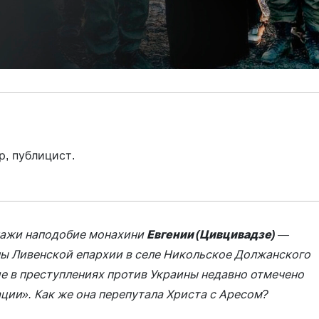
р, публицист.
онажи наподобие монахини
Евгении (Цивцивадзе)
—
ы Ливенской епархии в селе Никольское Должанского
е в преступлениях против Украины недавно отмечено
ции». Как же она перепутала Христа с Аресом?