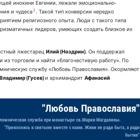
ущей инокини Евгении, лежали эмоционально-
1
ния и чудеса
. Такой тип конверсии нередко
иятием религиозного опыта. Люди с такого типа
аризматичных лидеров, умеющих создать близкое их
вестный лжестарец
Илий (Ноздрин)
. Он поддержал
и из торговли и найти «благочестивую работу». По
омническую службу «Любовь Православия». Окормляют
Владимир (Гусев)
и архимандрит
Афанасий