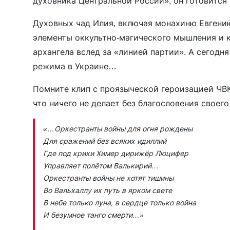
духовника Центральной России», он готовится 
Духовных чад Илия, включая монахиню Евгению
элементы оккультно-магического мышления и к
архангела вслед за «линией партии». А сегодн
режима в Украине…
Помните клип с проязыческой героизацией ЧВК
что ничего не делает без благословения своег
«…Оркестранты войны для огня рождены
Для сражений без всяких идиллий
Где под крики Химер дирижёр Люцифер
Управляет полётом Валькирий…
Оркестранты войны не хотят тишины
Во Вальхаллу их путь в ярком свете
В небе только луна, в сердце только война
И безумное танго смерти…»