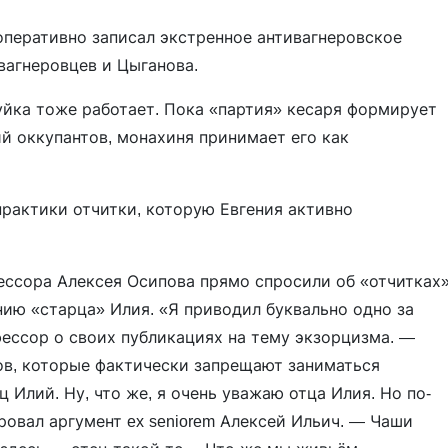
оперативно записал экстренное антивагнеровское
вагнеровцев и Цыганова.
уйка тоже работает. Пока «партия» кесаря формирует
й оккупантов, монахиня принимает его как
практики отчитки, которую Евгения активно
ессора Алексея Осипова прямо спросили об «отчитках
нию «старца» Илия. «Я приводил буквально одно за
ессор о своих публикациях на тему экзорцизма. —
цов, которые фактически запрещают заниматься
 Илий. Ну, что же, я очень уважаю отца Илия. Но по-
ровал аргумент ex seniorem Алексей Ильич. — Чаши