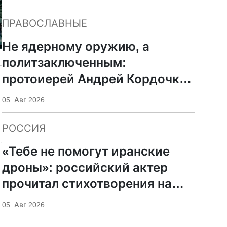
ПРАВОСЛАВНЫЕ
Не ядерному оружию, а
политзаключенным:
протоиерей Андрей Кордочкин
предложил иное
05. Авг 2026
покровительство для
Серафима Саровского
РОССИЯ
«Тебе не помогут иранские
дроны»: российский актер
прочитал стихотворения на
фоне храмов РПЦ
05. Авг 2026