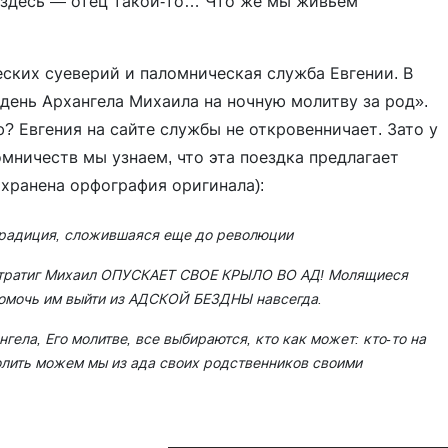
, здесь — отец такой-то… Что же мы живьём
еских суеверий и паломническая служба Евгении. В
 день Архангела Михаила на ночную молитву за род».
? Евгения на сайте службы не откровенничает. Зато у
мничеств мы узнаем, что эта поездка предлагает
хранена орфография оригинала):
традиция, сложившаяся еще до революции
истратиг Михаил ОПУСКАЕТ СВОЕ КРЫЛО ВО АД! Молящиеся
помочь им выйти из АДСКОЙ БЕЗДНЫ навсегда.
гела, Его молитве, все выбираются, кто как может: кто-то на
олить можем мы из ада своих родственников своими