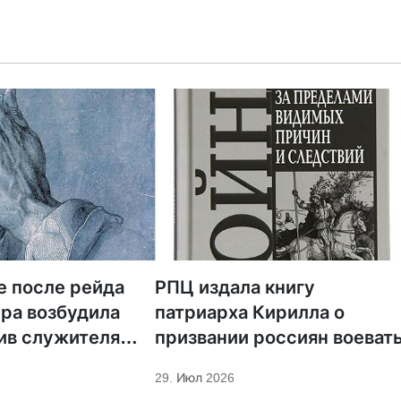
е после рейда
РПЦ издала книгу
ра возбудила
патриарха Кирилла о
ив служителя
призвании россиян воеват
29. Июл 2026