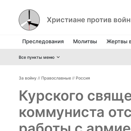
Христиане против вой
Преследования
Молитвы
Жертвы 
Все пункты меню
За войну
//
Православные
//
Россия
Курского свяще
коммуниста отс
работы с арми