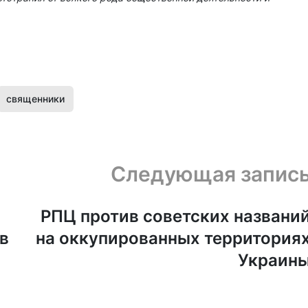
священники
Следующая запис
РПЦ против советских названи
в
на оккупированных территория
Украин