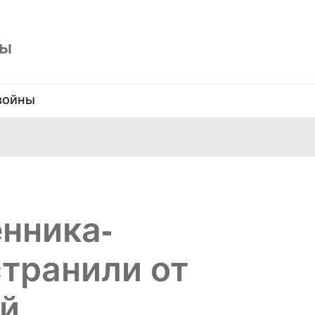
ны
войны
нника-
транили от
ей