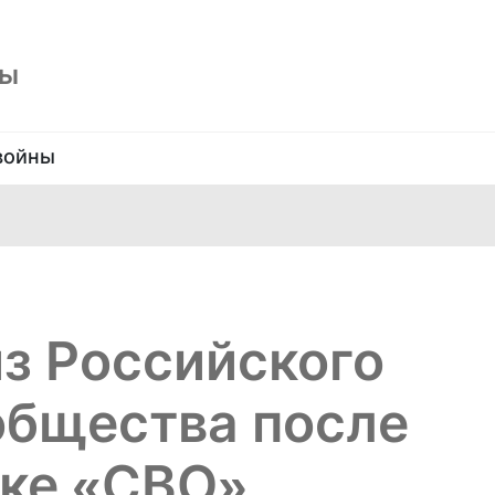
ны
войны
з Российского
общества после
жке «СВО»