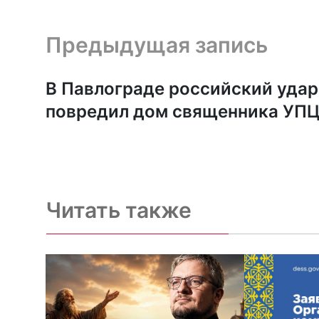
Предыдущая запись и следующая запись
Предыдущая запись
В Павлограде российский удар
повредил дом священника УП
Читать также