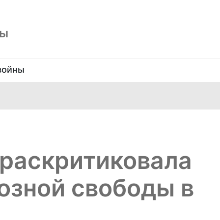
ны
войны
раскритиковала
озной свободы в