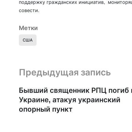
поддержку гражданских инициатив, мониторящ
совести.
Метки
США
Предыдущая запись и следующая запись
Предыдущая запись
Бывший священник РПЦ погиб 
Украине, атакуя украинский
опорный пункт