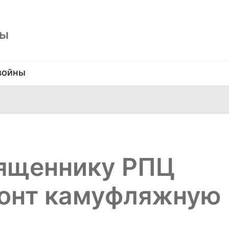
ны
войны
ященнику РПЦ
ронт камуфляжную