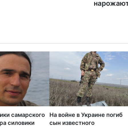
нарожаю
тики самарского
На войне в Украине погиб
ра силовики
сын известного