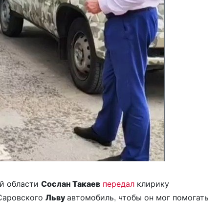
ой области
Сослан Такаев
передал
клирику
Саровского
Льву
автомобиль, чтобы он мог помогать