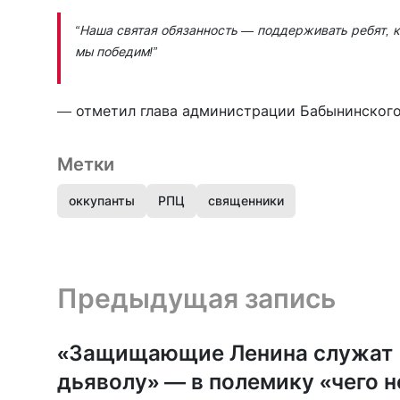
“Наша святая обязанность — поддерживать ребят, к
мы победим!”
— отметил глава администрации Бабынинског
Метки
оккупанты
РПЦ
священники
Предыдущая запись и следующая запись
Предыдущая запись
«Защищающие Ленина служат
дьяволу» — в полемику «чего н