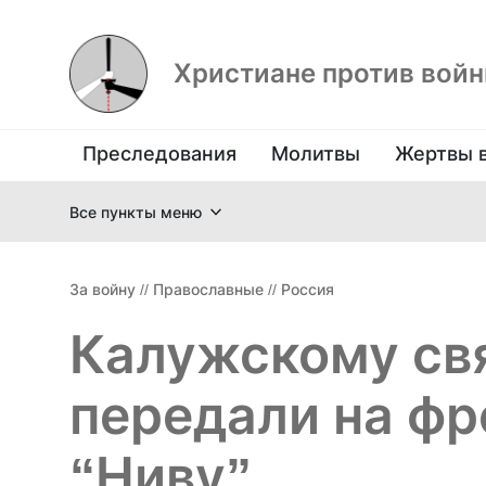
Христиане против вой
Преследования
Молитвы
Жертвы 
Все пункты меню
За войну
//
Православные
//
Россия
Калужскому св
передали на ф
“Ниву”