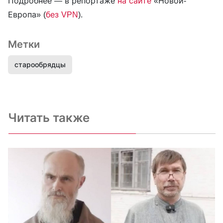
Подробнее — в репортаже
на сайте
«Новой-
Европа» (
без VPN
).
Метки
старообрядцы
Читать также