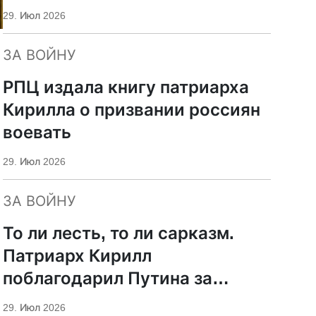
29. Июл 2026
ЗА ВОЙНУ
РПЦ издала книгу патриарха
Кирилла о призвании россиян
воевать
29. Июл 2026
ЗА ВОЙНУ
То ли лесть, то ли сарказм.
Патриарх Кирилл
поблагодарил Путина за
защиту суверенитета и
29. Июл 2026