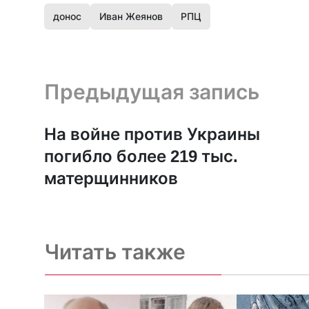
донос
Иван Жеянов
РПЦ
Предыдущая запись и следующая запись
Предыдущая запись
На войне против Украины
погибло более 219 тыс.
матерщинников
Читать также