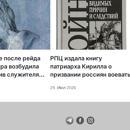
е после рейда
РПЦ издала книгу
ра возбудила
патриарха Кирилла о
ив служителя
призвании россиян воеват
29. Июл 2026