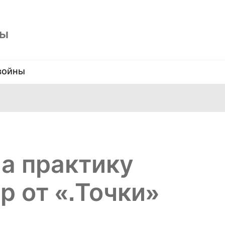
ны
войны
а практику
р от «.Точки»