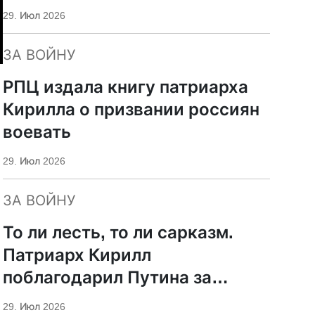
29. Июл 2026
ЗА ВОЙНУ
РПЦ издала книгу патриарха
Кирилла о призвании россиян
воевать
29. Июл 2026
ЗА ВОЙНУ
То ли лесть, то ли сарказм.
Патриарх Кирилл
поблагодарил Путина за
защиту суверенитета и
29. Июл 2026