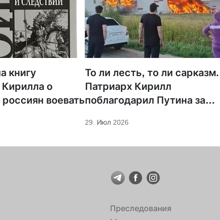
а книгу
То ли лесть, то ли сарказм.
 Кирилла о
Патриарх Кирилл
 россиян воевать
поблагодарил Путина за
защиту суверенитета и
29. Июл 2026
экономическое развитие
Преследования