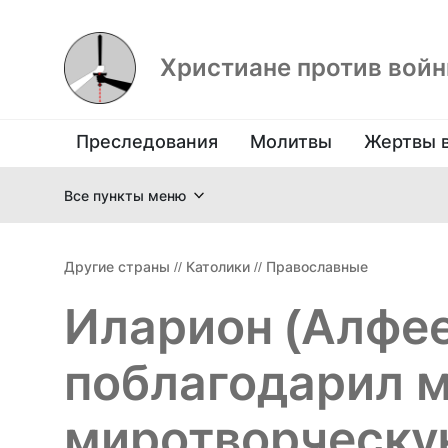
Христиане против вой
Преследования
Молитвы
Жертвы 
Все пункты меню
Другие страны
//
Католики
//
Православные
Иларион (Алфее
поблагодарил м
миротворческу