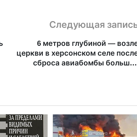
Следующая запис
ь
6 метров глубиной — возл
церкви в херсонском селе посл
сброса авиабомбы больша
воронк