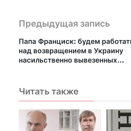
Предыдущая запись и следующая запись
Предыдущая запись
Папа Франциск: будем работат
над возвращением в Украину
насильственно вывезенных
украинских детей
Читать также