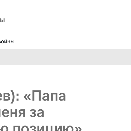
ны
войны
в): «Папа
еня за
ю позицию»