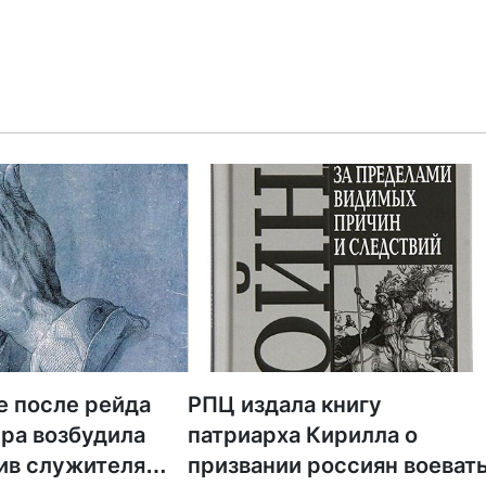
ценносте
е после рейда
РПЦ издала книгу
ра возбудила
патриарха Кирилла о
ив служителя
призвании россиян воеват