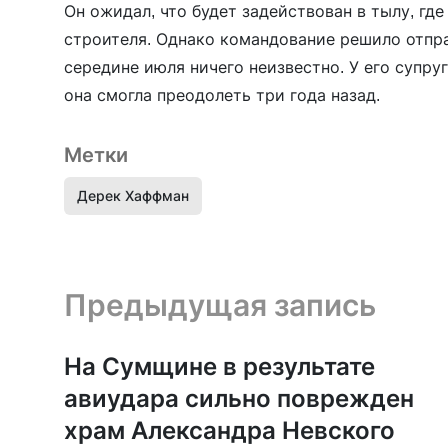
Он ожидал, что будет задействован в тылу, гд
строителя. Однако командование решило отпра
середине июля ничего неизвестно. У его супру
она смогла преодолеть три года назад.
Метки
Дерек Хаффман
Предыдущая запись и следующая запись
Предыдущая запись
На Сумщине в результате
авиудара сильно поврежден
храм Александра Невского