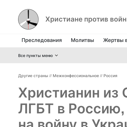
Христиане против вой
Преследования
Молитвы
Жертвы 
Все пункты меню
Другие страны
//
Межконфессиональное
//
Россия
Христианин из
ЛГБТ в Россию,
на войну в Укра