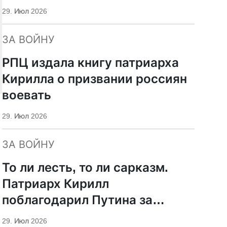
29. Июл 2026
ЗА ВОЙНУ
РПЦ издала книгу патриарха
Кирилла о призвании россиян
воевать
29. Июл 2026
ЗА ВОЙНУ
То ли лесть, то ли сарказм.
Патриарх Кирилл
поблагодарил Путина за
защиту суверенитета и
29. Июл 2026