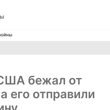
ны
войны
 США бежал от
 а его отправили
ину