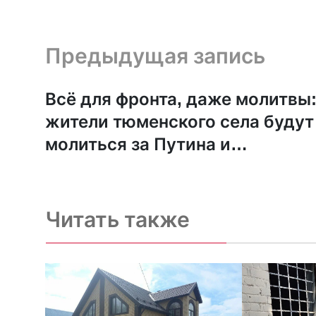
Предыдущая запись и следующая запись
Предыдущая запись
Всё для фронта, даже молитвы
жители тюменского села будут
молиться за Путина и
российское воинство
Читать также