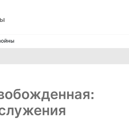
ны
войны
вобожденная:
 служения