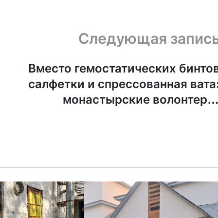
Следующая запис
:
Вместо гемостатических бинто
салфетки и спрессованная вата
монастырские волонтеры
помогающие российски
военным, сетуют, что и
жертвуют подделк