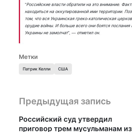
“Российские власти обратили на это внимание. Фак
находиться на оккупированной ими территории. Позв
том, что вся Украинская греко-католическая церко
орудие войны. И больше всего они боятся послания
Украины не замолчат”,
— отметил он.
Метки
Патрик Келли
США
Предыдущая запись и следующая запись
Предыдущая запись
Российский суд утвердил
приговор трем мусульманам из