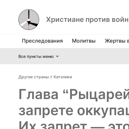
Христиане против вой
Преследования
Молитвы
Жертвы 
Все пункты меню
Другие страны
//
Католики
Глава “Рыцарей
запрете оккупа
Их запрет — эт