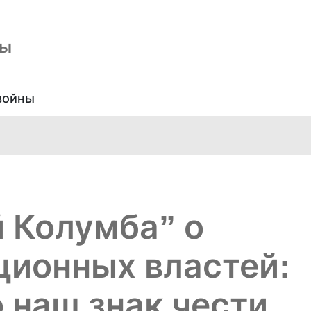
ны
войны
 Колумба” о
ционных властей:
о наш знак чести