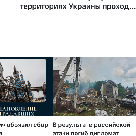
территориях Украины проходи
религиозная «зачистка» и вс
христианские конфесси
искореняются ради РП
» объявил сбор
В результате российской
а
атаки погиб дипломат