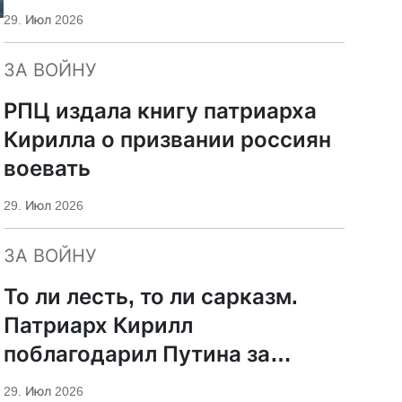
29. Июл 2026
ЗА ВОЙНУ
РПЦ издала книгу патриарха
Кирилла о призвании россиян
воевать
29. Июл 2026
ЗА ВОЙНУ
То ли лесть, то ли сарказм.
Патриарх Кирилл
поблагодарил Путина за
защиту суверенитета и
29. Июл 2026