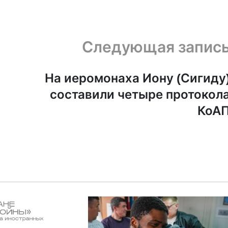
Следующая запис
На иеромонаха Иону (Сигиду
составили четыре протокол
КоА