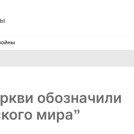
ны
войны
ркви обозначили
ского мира”