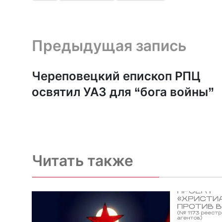
Предыдущая запись и следующая запись
Предыдущая запись
Череповецкий епископ РПЦ
освятил УАЗ для “бога войны”
Читать также