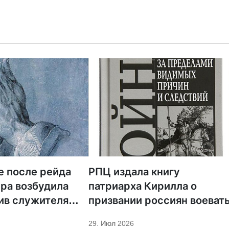
е после рейда
РПЦ издала книгу
ра возбудила
патриарха Кирилла о
ив служителя
призвании россиян воеват
29. Июл 2026