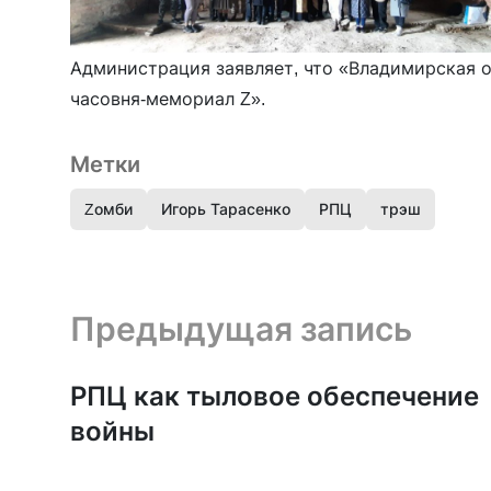
Администрация заявляет, что «Владимирская о
часовня-мемориал Z».
Метки
Zомби
Игорь Тарасенко
РПЦ
трэш
Предыдущая запись и следующая запись
Предыдущая запись
РПЦ как тыловое обеспечение
войны