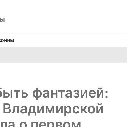
ны
войны
быть фантазией:
 Владимирской
ла о первом