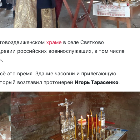
естовоздвиженском
храме
в селе Святково
дравии российских военнослужащих, в том числе
».
всё это время. Здание часовни и прилегающую
оторый возглавил протоиерей
Игорь Тарасенко
.