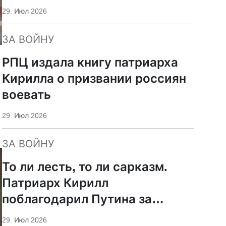
29. Июл 2026
ЗА ВОЙНУ
РПЦ издала книгу патриарха
Кирилла о призвании россиян
воевать
29. Июл 2026
ЗА ВОЙНУ
То ли лесть, то ли сарказм.
Патриарх Кирилл
поблагодарил Путина за
защиту суверенитета и
29. Июл 2026