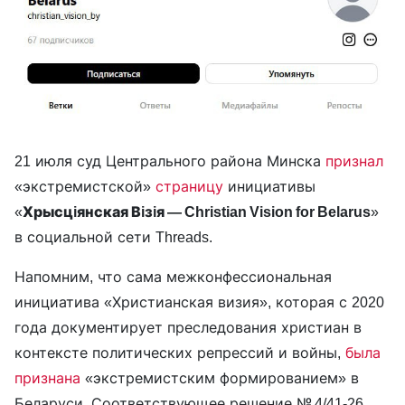
21 июля суд Центрального района Минска
признал
«экстремистской»
страницу
инициативы
«
Хрысцiянская Вiзiя — Christian Vision for Belarus
»
в социальной сети Threads.
Напомним, что сама межконфессиональная
инициатива «Христианская визия», которая с 2020
года документирует преследования христиан в
контексте политических репрессий и войны,
была
признана
«экстремистским формированием» в
Беларуси. Соответствующее решение № 4/41-26