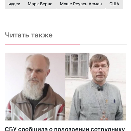
иудеи
Марк Бернс
Моше Реувен Асман
США
Читать также
СБУ сообщила о подозрении сотруднику