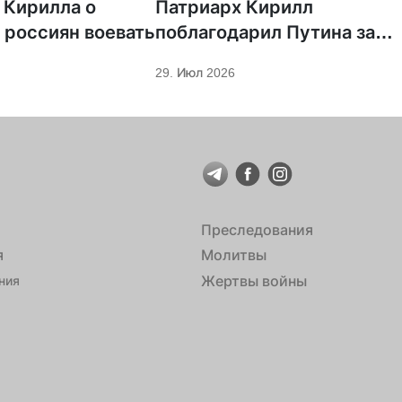
 Кирилла о
Патриарх Кирилл
 россиян воевать
поблагодарил Путина за
защиту суверенитета и
29. Июл 2026
экономическое развитие
Преследования
я
Молитвы
Жертвы войны
ния