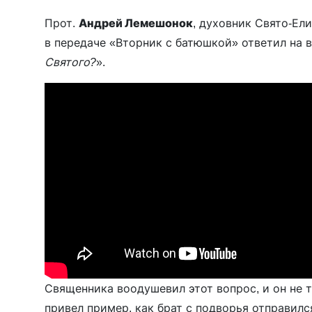
Прот.
Андрей Лемешонок
, духовник Свято-Ел
в передаче «Вторник с батюшкой» ответил на в
Святого?
».
Священника воодушевил этот вопрос, и он не т
привел пример, как брат с подворья отправился