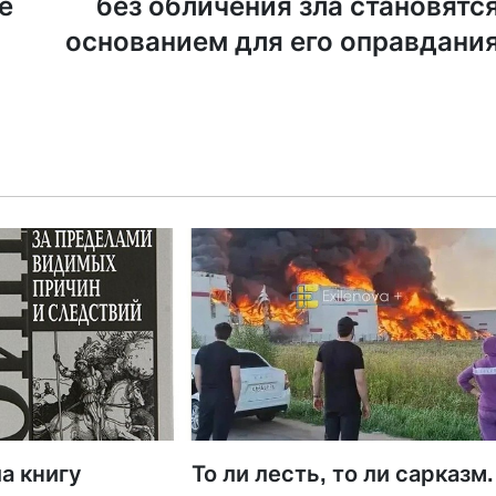
е
без обличения зла становятс
основанием для его оправдани
а книгу
То ли лесть, то ли сарказм.