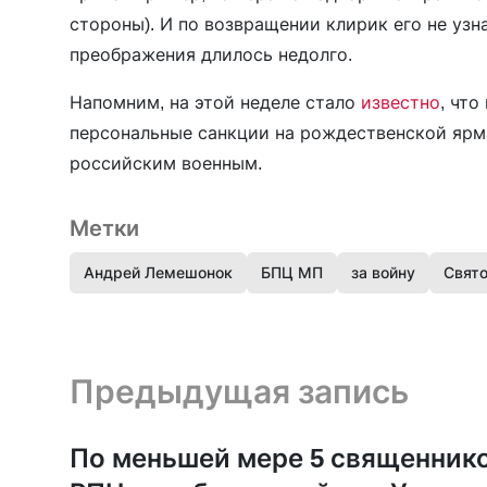
стороны). И по возвращении клирик его не узна
преображения длилось недолго.
Напомним, на этой неделе стало
известно
, чт
персональные санкции на рождественской ярм
российским военным.
Метки
Андрей Лемешонок
БПЦ МП
за войну
Свято
Предыдущая запись и следующая запись
Предыдущая запись
По меньшей мере 5 священник