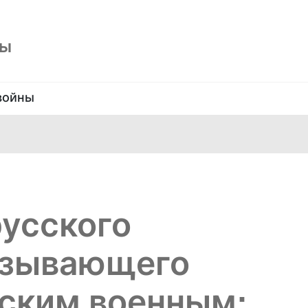
ны
войны
усского
азывающего
ским военным: