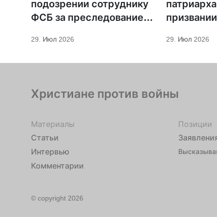
подозрении сотруднику
патриарха
ФСБ за преследование
призвании
священников ПЦУ
29. Июл 2026
29. Июл 2026
Христиане против войны
Материалы
Позиции
Статьи
Заявлени
Интервью
Высказыва
Комментарии
© copyright 2026