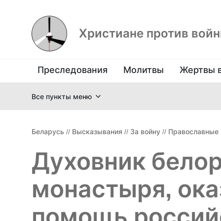
Христиане против вой
Преследования
Молитвы
Жертвы 
Все пункты меню
Беларусь
//
Высказывания
//
За войну
//
Православные
Духовник белор
монастыря, ок
помощь россий