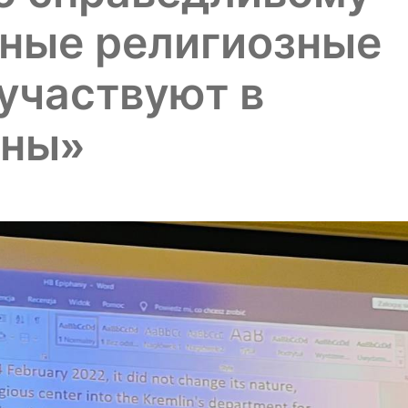
вные религиозные
участвуют в
йны»