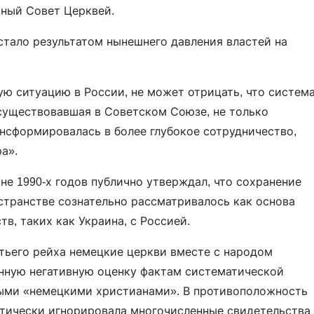
рный Совет Церквей.
стало результатом нынешнего давления властей на
ую ситуацию в России, не может отрицать, что систем
существовавшая в Советском Союзе, не только
рансформировалась в более глубокое сотрудничество,
а».
е 1990-х годов публично утверждал, что сохранение
странстве сознательно рассматривалось как основа
в, таких как Украина, с Россией.
етьего рейха немецкие церкви вместе с народом
нную негативную оценку фактам систематической
ыми «немецкими христианами». В противоположность
атически игнорировала многочисленные свидетельства