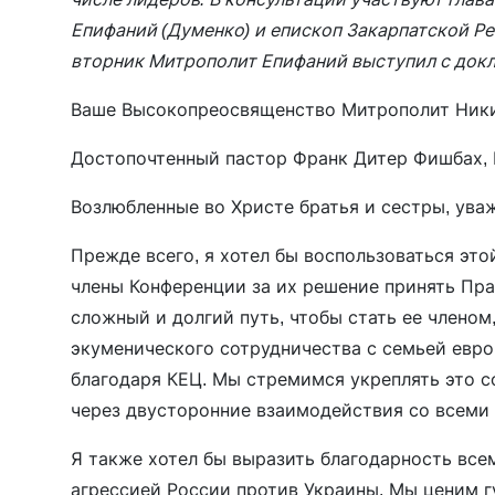
Епифаний (Думенко) и епископ Закарпатской Р
вторник Митрополит Епифаний выступил с докл
Ваше Высокопреосвященство Митрополит Ники
Достопочтенный пастор Франк Дитер Фишбах, 
Возлюбленные во Христе братья и сестры, ува
Прежде всего, я хотел бы воспользоваться эт
члены Конференции за их решение принять Пр
сложный и долгий путь, чтобы стать ее члено
экуменического сотрудничества с семьей евро
благодаря КЕЦ. Мы стремимся укреплять это с
через двусторонние взаимодействия со всеми
Я также хотел бы выразить благодарность все
агрессией России против Украины. Мы ценим 