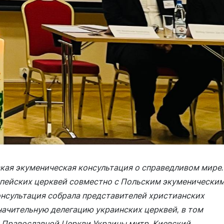
ская экуменическая консультация о справедливом мире.
пейских церквей совместно с Польским экуменически
онсультация собрала представителей христианских
начительную делегацию украинских церквей, в том
а Православной Церкви Украины митр. Киевский