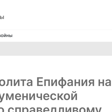
ны
войны
олита Епифания на
куменической
о справедливому