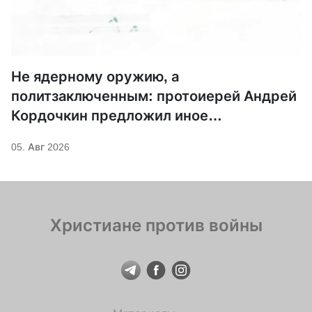
Не ядерному оружию, а
политзаключенным: протоиерей Андрей
Кордочкин предложил иное
покровительство для Серафима
05. Авг 2026
Саровского
Христиане против войны