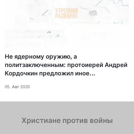
Не ядерному оружию, а
политзаключенным: протоиерей Андрей
Кордочкин предложил иное
покровительство для Серафима
05. Авг 2026
Саровского
Христиане против войны