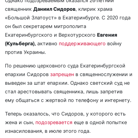
Однако подозреваемым оказался 26-летний
священник
Даниил Сидоров
, клирик храма
«Большой Златоуст» в Екатеринбурге. С 2020 года
он был секретарем митрополита
Екатеринбургского и Верхотурского
Евгения
(Кульберга),
активно
поддерживающего
войну
против Украины.
По решению церковного суда Екатеринбургской
епархии Сидоров
запрещен
в священнослужении и
выведен за штат епархии. Однако светский суд не
стал арестовывать священника, лишь запретив
ему общаться с жертвой по телефону и интернету.
Теперь оказалось, что Сидоров, у которого есть
жена и сын,
подозревается
еще в одной попытке
изнасилования, в июле этого года.